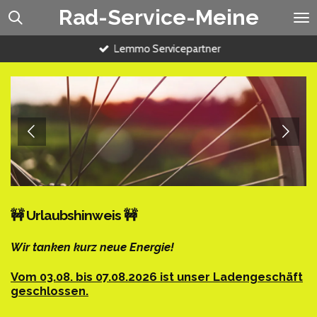
Rad-Service-Meine
Zum
Hauptinhalt
springen
Lemmo Servicepartner
🚧 Urlaubshinweis 🚧
Wir tanken kurz neue Energie!
Vom 03.08. bis 07.08.2026 ist unser Ladengeschäft
geschlossen.
_________________________________________