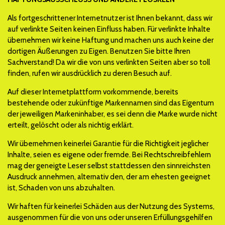
Als fortgeschrittener Internetnutzer ist Ihnen bekannt, dass wir
auf verlinkte Seiten keinen Einfluss haben. Für verlinkte Inhalte
übernehmen wir keine Haftung und machen uns auch keine der
dortigen Äußerungen zu Eigen. Benutzen Sie bitte Ihren
Sachverstand! Da wir die von uns verlinkten Seiten aber so toll
finden, rufen wir ausdrücklich zu deren Besuch auf.
Auf dieser Internetplattform vorkommende, bereits
bestehende oder zukünftige Markennamen sind das Eigentum
der jeweiligen Markeninhaber, es sei denn die Marke wurde nicht
erteilt, gelöscht oder als nichtig erklärt.
Wir übernehmen keinerlei Garantie für die Richtigkeit jeglicher
Inhalte, seien es eigene oder fremde. Bei Rechtschreibfehlern
mag der geneigte Leser selbst stattdessen den sinnreichsten
Ausdruck annehmen, alternativ den, der am ehesten geeignet
ist, Schaden von uns abzuhalten.
Wir haften für keinerlei Schäden aus der Nutzung des Systems,
ausgenommen für die von uns oder unseren Erfüllungsgehilfen